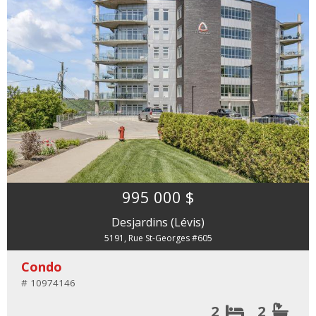
995 000 $
Desjardins (Lévis)
5191, Rue St-Georges #605
Condo
# 10974146
2
2