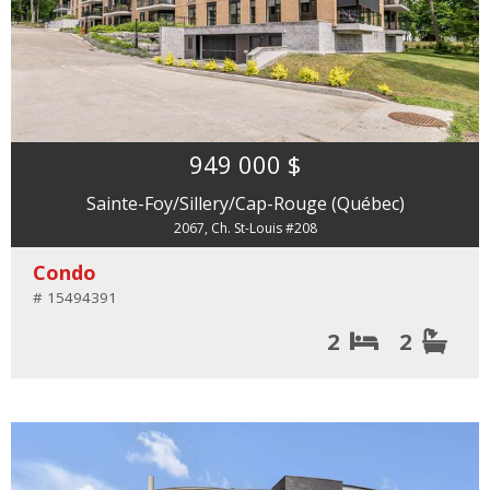
949 000 $
Sainte-Foy/Sillery/Cap-Rouge (Québec)
2067, Ch. St-Louis #208
Condo
# 15494391
2
2